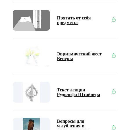
Прятать от себя
предметы
Эвритмический жест
Венеры
Текст лекции
Рудольфа Штайнера
Вопросы для
углубления в