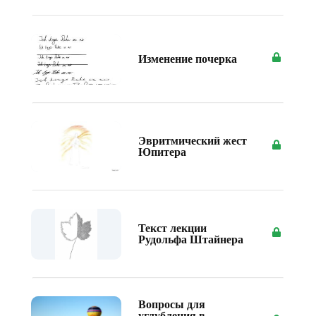
Изменение почерка
Эвритмический жест
Юпитера
Текст лекции
Рудольфа Штайнера
Вопросы для
углубления в