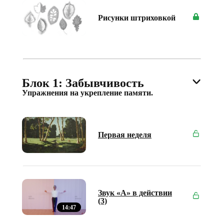
Рисунки штриховкой
Блок 1: Забывчивость
Упражнения
на
укреплени
е
памяти.
Первая неделя
Звук «А» в действии
(3)
14:47