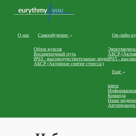
О нас
Самообучение
Он-лайн к
Обзор курсов
Эвритмическ
Восьмеричный путь
АБСР (Активн
ВЧЛ - высокочувствительные люди
ВЧЛ - высок
АБСР (Активное снятие стресса:)
Ещё
intern
Информацио
Команда
Наше видени
Авторизация 