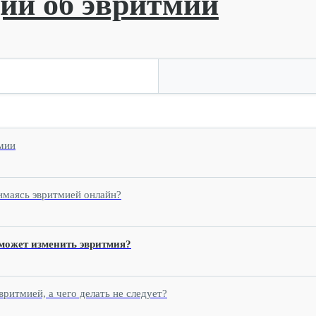
ии об эвритмии
мии
нимаясь эвритмией онлайн?
может изменить эвритмия?
вритмией, а чего делать не следует?