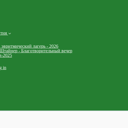
ытия
 эвритмический лагерь - 2026
Штайнер - Благотворительный вечер
и-2025
g in