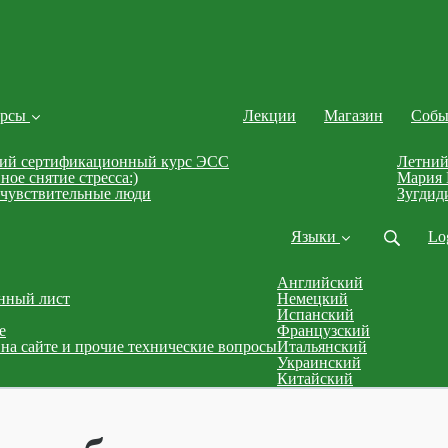
урсы
Лекции
Магазин
Соб
ий сертификационный курс ЭСС
Летний
ое снятие стресса:)
Мария 
очувствительные люди
Зугдид
Языки
Lo
Английский
нный лист
Немецкий
Испанский
е
Французский
на сайте и прочие технические вопросы
Итальянский
Украинский
Китайский